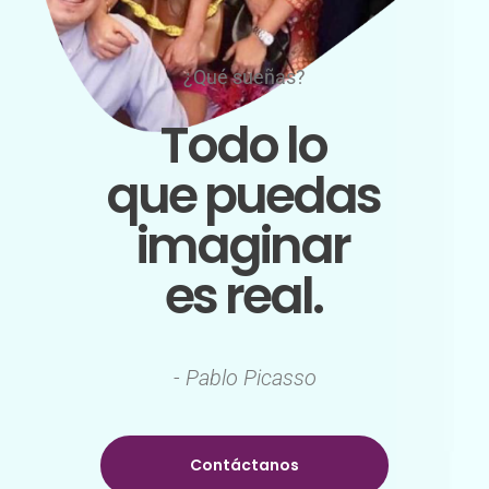
¿Qué sueñas?
Todo lo
que puedas
imaginar
es real.
- Talenti
- Pablo Picasso
Contáctanos